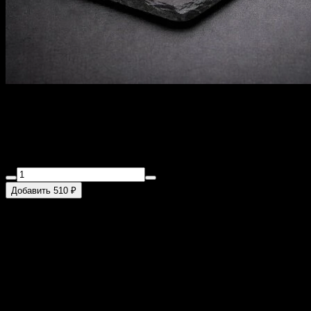
Эби Тарауто
235 г
Сыр, угорь, креветка, огурец.
Добавить 510 ₽