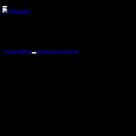
Старый Оскол
Акции
Ресторан не опубликовал акции
Главная
Меню
Заказы
Уведомления