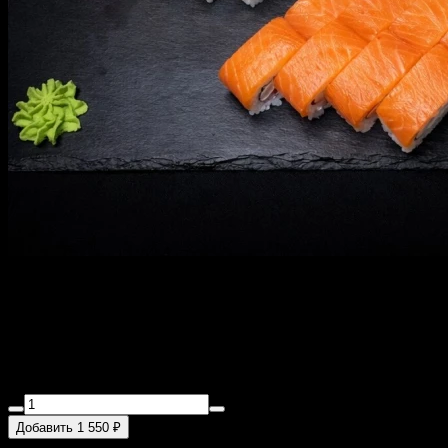
Сет Филадельфия 32(шт)
850 г
Филадельфия с креветкой, филадельфия в кунжуте,
филадельфия люкс, филадельфия с огурцом.
Добавить 1 550 ₽