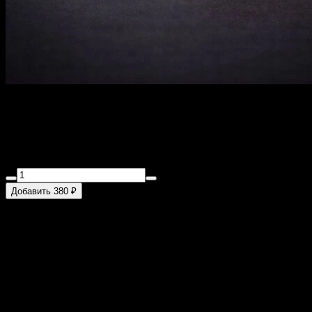
Калифорния краб
220 г
Краб, майонез, сыр, огурец, масаго.
Добавить 380 ₽