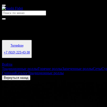
Время работы
10-50-22-00
Телефон
+7 (910) 223-43-38
Старый Оскол
Войти
Традиционные роллы
Горячие роллы
Запеченные роллы
Сеты
Су
Главная
Каталог
Традиционные роллы
Филадельфия в кунжуте
Вернуться назад