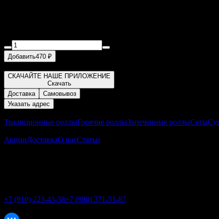
Филадельфия в кунжуте
220 г
Добавить
470 ₽
Угорь, сыр, огурец, кунжут, соус унаги.
СКАЧАЙТЕ НАШЕ ПРИЛОЖЕНИЕ
Скачать
Доставка
Самовывоз
Указать адрес
Меню
Традиционные роллы
Горячие роллы
Запеченные роллы
Сеты
Су
О заведении
Акции
Доставка
О нас
Статьи
Адрес
Мкр-н Дубрава - 3, дом 11
Мкр-н Парковый 28 А
Телефон
+7 (910) 223-43-38
+7 (980) 371-51-87
Соцсети