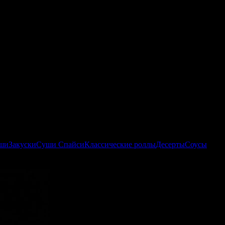
ши
Закуски
Суши Спайси
Классические роллы
Десерты
Соусы