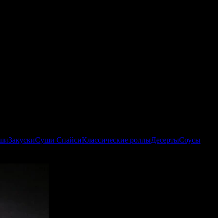
ши
Закуски
Суши Спайси
Классические роллы
Десерты
Соусы