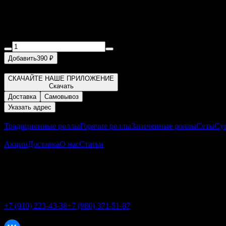
Запеченный с Крабом
230 г
Добавить
390 ₽
Со сливочным сыром, огурцом, крабом, соусом Яки, соусом уна
СКАЧАЙТЕ НАШЕ ПРИЛОЖЕНИЕ
Скачать
Доставка
Самовывоз
Указать адрес
Меню
Традиционные роллы
Горячие роллы
Запеченные роллы
Сеты
Су
О заведении
Акции
Доставка
О нас
Статьи
Адрес
Мкр-н Дубрава - 3, дом 11
Мкр-н Парковый 28 А
Телефон
+7 (910) 223-43-38
+7 (980) 371-51-87
Соцсети