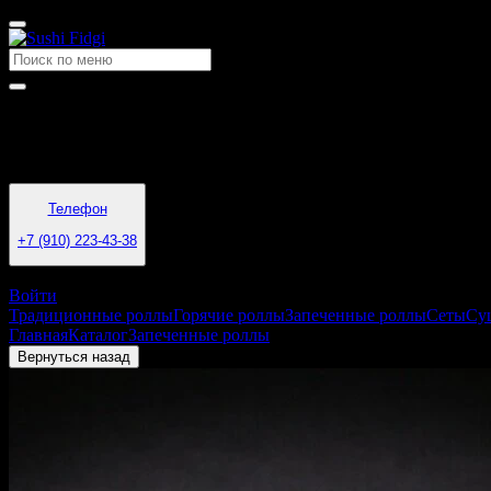
Время работы
10-50-22-00
Телефон
+7 (910) 223-43-38
Старый Оскол
Войти
Традиционные роллы
Горячие роллы
Запеченные роллы
Сеты
Су
Главная
Каталог
Запеченные роллы
Запеченный с Крабом
Вернуться назад